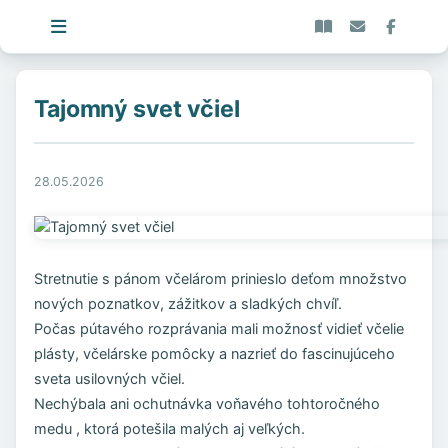
Tajomný svet včiel
28.05.2026
Stretnutie s pánom včelárom prinieslo deťom množstvo
nových poznatkov, zážitkov a sladkých chvíľ.
Počas pútavého rozprávania mali možnosť vidieť včelie
plásty, včelárske pomôcky a nazrieť do fascinujúceho
sveta usilovných včiel.
Nechýbala ani ochutnávka voňavého tohtoročného
medu , ktorá potešila malých aj veľkých.