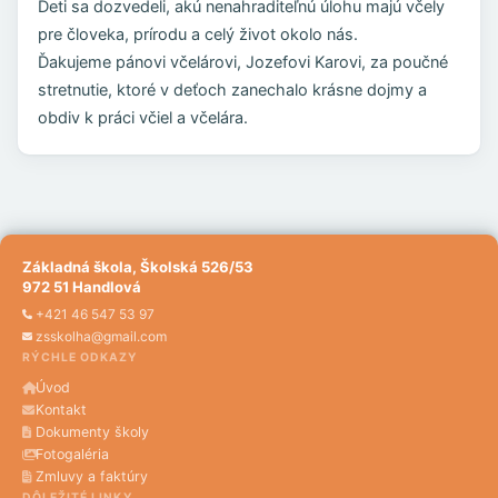
Deti sa dozvedeli, akú nenahraditeľnú úlohu majú včely
pre človeka, prírodu a celý život okolo nás.
Ďakujeme pánovi včelárovi, Jozefovi Karovi, za poučné
stretnutie, ktoré v deťoch zanechalo krásne dojmy a
obdiv k práci včiel a včelára.
Základná škola, Školská 526/53
972 51 Handlová
+421 46 547 53 97
zsskolha@gmail.com
RÝCHLE ODKAZY
Úvod
Kontakt
Dokumenty školy
Fotogaléria
Zmluvy a faktúry
DÔLEŽITÉ LINKY