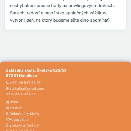
nechýbali ani presné hody na bowlingových dráhach.
Smiech, radosť a množstvo spoločných zážitkov
vytvorili deň, na ktorý budeme ešte dlho spomínať!
Základná škola, Školská 526/53
972 51 Handlová
+421 46 547 53 97
zsskolha@gmail.com
RÝCHLE ODKAZY
Úvod
Kontakt
Dokumenty školy
Fotogaléria
Zmluvy a faktúry
DÔLEŽITÉ LINKY