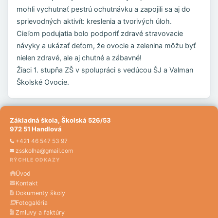
mohli vychutnať pestrú ochutnávku a zapojili sa aj do
sprievodných aktivít: kreslenia a tvorivých úloh.
Cieľom podujatia bolo podporiť zdravé stravovacie
návyky a ukázať deťom, že ovocie a zelenina môžu byť
nielen zdravé, ale aj chutné a zábavné!
Žiaci 1. stupňa ZŠ v spolupráci s vedúcou ŠJ a Valman
Školské Ovocie.
Základná škola, Školská 526/53
972 51 Handlová
+421 46 547 53 97
zsskolha@gmail.com
RÝCHLE ODKAZY
Úvod
Kontakt
Dokumenty školy
Fotogaléria
Zmluvy a faktúry