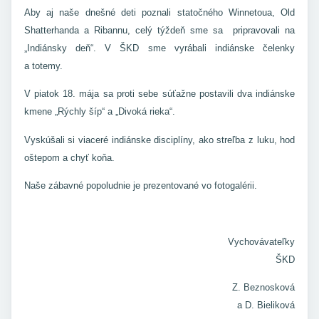
Aby aj naše dnešné deti poznali statočného Winnetoua, Old
Shatterhanda a Ribannu, celý týždeň sme sa pripravovali na
„Indiánsky deň“. V ŠKD sme vyrábali indiánske čelenky
a totemy.
V piatok 18. mája sa proti sebe súťažne postavili dva indiánske
kmene „Rýchly šíp“ a „Divoká rieka“.
Vyskúšali si viaceré indiánske disciplíny, ako streľba z luku, hod
oštepom a chyť koňa.
Naše zábavné popoludnie je prezentované vo fotogalérii.
Vychovávateľky
ŠKD
Z. Beznosková
a D. Bieliková