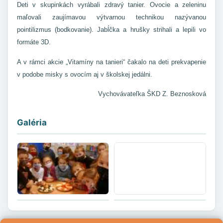
Deti v skupinkách vyrábali zdravý tanier. Ovocie a zeleninu
maľovali zaujímavou výtvarnou technikou nazývanou
pointilizmus (bodkovanie). Jabĺčka a hrušky strihali a lepili vo
formáte 3D.
A v rámci akcie „Vitamíny na tanieri“ čakalo na deti prekvapenie
v podobe misky s ovocím aj v školskej jedálni.
Vychovávateľka ŠKD Z. Beznosková
Galéria