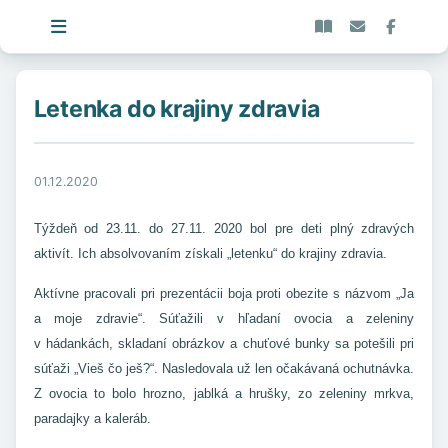
Letenka do krajiny zdravia
01.12.2020
Týždeň od 23.11. do 27.11. 2020 bol pre deti plný zdravých
aktivít. Ich absolvovaním získali „letenku“ do krajiny zdravia.
Aktívne pracovali pri prezentácii boja proti obezite s názvom „Ja
a moje zdravie“. Súťažili v hľadaní ovocia a zeleniny
v hádankách, skladaní obrázkov a chuťové bunky sa potešili pri
súťaži „Vieš čo ješ?“. Nasledovala už len očakávaná ochutnávka.
Z ovocia to bolo hrozno, jablká a hrušky, zo zeleniny mrkva,
paradajky a kaleráb.