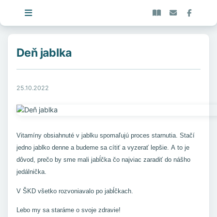
Deň jablka
25.10.2022
Vitamíny obsiahnuté v jablku spomaľujú proces starnutia. Stačí
jedno jablko denne a budeme sa cítiť a vyzerať lepšie. A to je
dôvod, prečo by sme mali jabĺčka čo najviac zaradiť do nášho
jedálnička.
V ŠKD všetko rozvoniavalo po jabĺčkach.
Lebo my sa staráme o svoje zdravie!