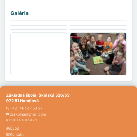
Galéria
Základná škola, Školská 526/53
972 51 Handlová
+421 46 547 53 97
zsskolha@gmail.com
RÝCHLE ODKAZY
Úvod
Kontakt