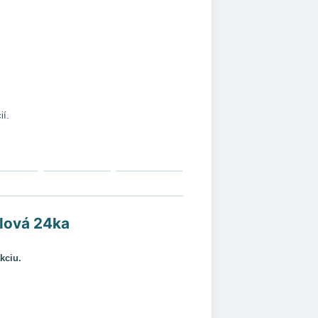
ií.
alová 24ka
kciu.