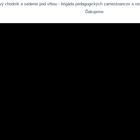
vý chodník a sedenie pod vŕbou - brigáda pedagogických zamestnancov a rod
Ďakujeme