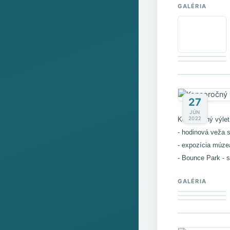
GALÉRIA
27
JÚN
2022
Koncoročný výlet
- hodinová veža 
- expozícia múz
- Bounce Park - s
GALÉRIA