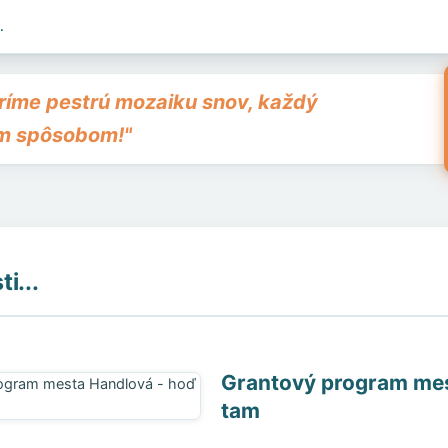
.
oríme pestrú mozaiku snov, každý
m spôsobom!"
i...
Grantový program mes
tam