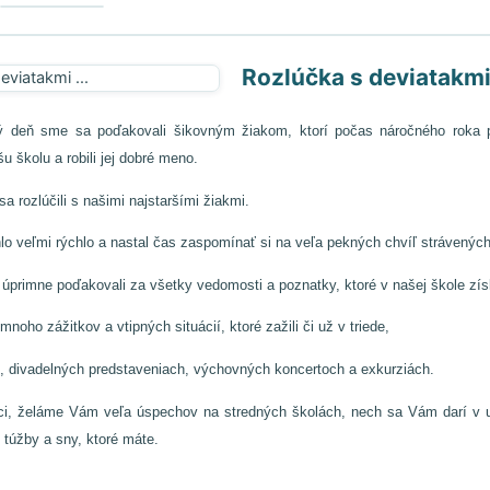
Rozlúčka s deviatakmi 
ý deň sme sa poďakovali šikovným žiakom, ktorí počas náročného roka
u školu a robili jej dobré meno.
 rozlúčili s našimi najstaršími žiakmi.
lo veľmi rýchlo a nastal čas zaspomínať si na veľa pekných chvíľ strávených
 úprimne poďakovali za všetky vedomosti a poznatky, ktoré v našej škole získ
mnoho zážitkov a vtipných situácií, ktoré zažili či už v triede,
h, divadelných predstaveniach, výchovných koncertoch a exkurziách.
ci, želáme Vám veľa úspechov na stredných školách, nech sa Vám darí v uče
 túžby a sny, ktoré máte.