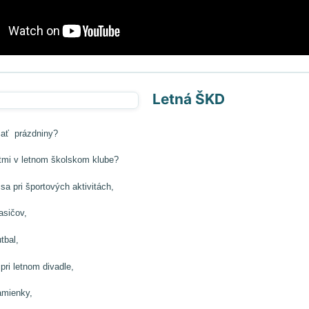
Letná ŠKD
čať prázdniny?
mi v letnom školskom klube?
sa pri športových aktivitách,
asičov,
utbal,
pri letnom divadle,
amienky,