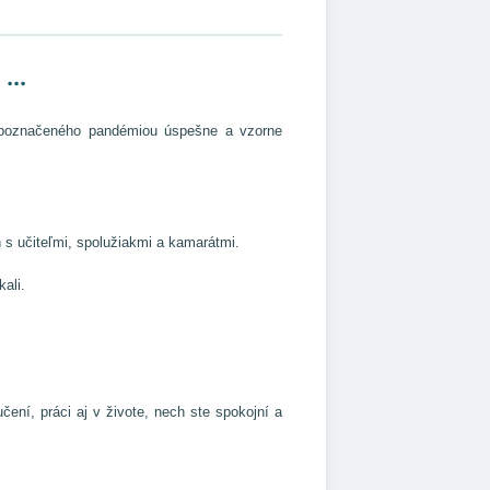
...
 poznačeného pandémiou úspešne a vzorne
 s učiteľmi, spolužiakmi a kamarátmi.
ali.
ní, práci aj v živote, nech ste spokojní a