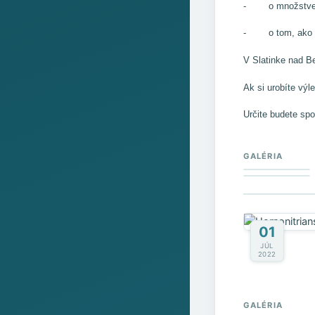
- o množstve v
- o tom, ako by
V Slatinke nad B
Ak si urobíte výl
Určite budete spo
GALÉRIA
01
JÚL
2022
GALÉRIA