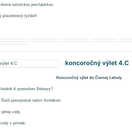
 zdravie turistickou prechádzkou.
ý prázdninový týždeň!
koncoročný výlet 4.C
Koncoročný výlet do Čiernej Lehoty
chodník K prameňom Bebravy?
 Ďuriš porozprával našim štvrtákom
itnej vody,
dy v prírode,