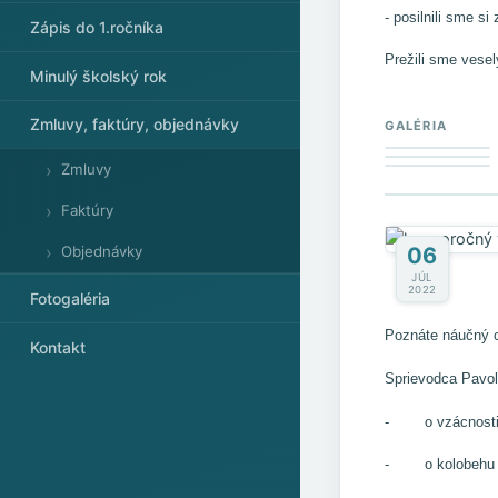
- posilnili sme si
Zápis do 1.ročníka
Prežili sme vesel
Minulý školský rok
Zmluvy, faktúry, objednávky
GALÉRIA
Zmluvy
Faktúry
06
Objednávky
JÚL
2022
Fotogaléria
Poznáte náučný 
Kontakt
Sprievodca Pavol
- o vzácnosti p
- o kolobehu vo