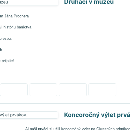
Druháci v múzeu
m Jána Procnera
i históriu baníctva.
orezbu.
h.
prijatie!
Koncoročný výlet prvá
Aj naši prváci si užili koncoročný výlet na Okrasných rybníko