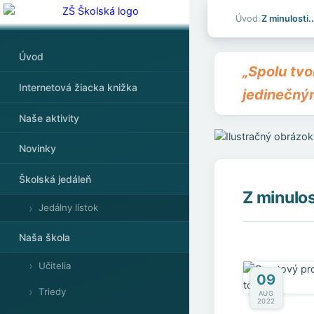
›
Úvod
Z minulosti..
Úvod
„Spolu tv
Internetová žiacka knižka
jedinečný
Naše aktivity
Novinky
Školská jedáleň
Z minulost
Jedálny lístok
Naša škola
Učitelia
09
Triedy
AUG
2022