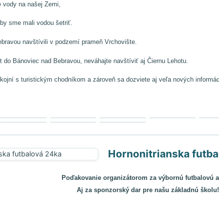
ody na našej Zemi,
 sme mali vodou šetriť.
ebravou navštívili v podzemí prameň Vrchovište.
et do Bánoviec nad Bebravou, neváhajte navštíviť aj Čiernu Lehotu.
kojní s turistickým chodníkom a zároveň sa dozviete aj veľa nových informác
Hornonitrianska futb
Poďakovanie organizátorom za výbornú futbalovú a
Aj za sponzorský dar pre našu základnú školu!